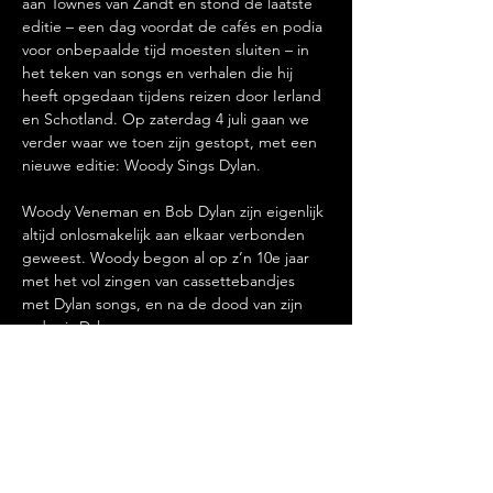
aan Townes van Zandt en stond de laatste 
editie – een dag voordat de cafés en podia 
voor onbepaalde tijd moesten sluiten – in 
het teken van songs en verhalen die hij 
heeft opgedaan tijdens reizen door Ierland 
en Schotland. Op zaterdag 4 juli gaan we 
verder waar we toen zijn gestopt, met een 
nieuwe editie: Woody Sings Dylan.

Woody Veneman en Bob Dylan zijn eigenlijk 
altijd onlosmakelijk aan elkaar verbonden 
geweest. Woody begon al op z’n 10e jaar 
met het vol zingen van cassettebandjes 
met Dylan songs, en na de dood van zijn 
vader is Dylan…
Meer lezen >
Deel dit evenement