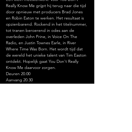
Really Know Me grijpt hij terug naar die tijd 
door opnieuw met producers Brad Jones 
en Robin Eaton te werken. Het resultaat is 
opzienbarend. Rockend in het titelnummer, 
tot tranen beroerend in odes aan de 
overleden John Prine, in Voice On The 
Radio, en Justin Townes Earle, in River 
Where Time Was Born. Het wordt tijd dat 
de wereld het unieke talent van Tim Easton 
ontdekt. Hopelijk gaat You Don't Really 
Know Me daarvoor zorgen.
Deuren 20.00

Aanvang 20.30
Vooraf een hapje eten?

Info@rozenknopje.nl
Deel dit evenement