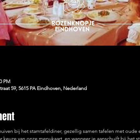
00 PM
raat 59, 5615 PA Eindhoven, Nederland
ment
uiven bij het stamtafeldiner, gezellig samen tafelen met oude
r keuze van onze menukaart  en wanneer je aanschuift bij het st