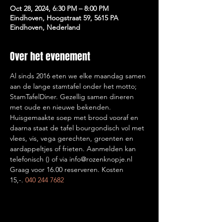
Oct 28, 2024, 6:30 PM – 8:00 PM
Eindhoven, Hoogstraat 59, 5615 PA
Eindhoven, Nederland
Over het evenement
Al sinds 2016 eten we elke maandag samen 
aan de lange stamtafel onder het motto; 
StamTafelDiner. Gezellig samen dineren 
met oude en nieuwe bekenden. 
Huisgemaakte soep met brood vooraf en 
daarna staat de tafel bourgondisch vol met 
vlees, vis, vega gerechten, groenten en 
aardappeltjes of frieten. Aanmelden kan 
telefonisch (
) of via info@rozenknopje.nl 
Graag voor 16.00 reserveren. Kosten 
15,-. 
040 244 7682