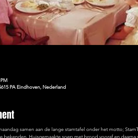
0 PM
 5615 PA Eindhoven, Nederland
ment
 maandag samen aan de lange stamtafel onder het motto; StamT
e bekenden. Huisgemaakte soep met brood vooraf en daarna st