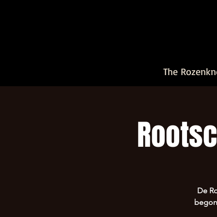
The Rozenkn
Rootsc
De Ro
begon;