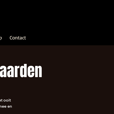
p
Contact
Baarden
t ooit
 mee en