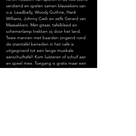
verdiend en spelen samen klassiekers van 
o.a. Leadbelly, Woody Guthrie, Hank 
Williams, Johnny Cash en zelfs Gerard van 
Maasakkers. Met gitaar, tafelkleed en 
schemerlamp trekken zij door het land. 
Twee mannen met baarden zingend rond 
de stamtafel beneden in het café is 
uitgegroeid tot een lange muzikale 
aanschuiftafel! Kom luisteren of schuif aan 
en speel mee. Toegang is gratis maar een 
vrijwillige bijdrage wordt gewaardeerd.
Deel dit evenement
FOOD, LAUGHTER AND DRINKS.