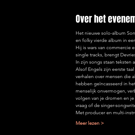
Over het evene
Het nieuwe solo-album Song 
en folky vierde album in ee
Hij is wars van commercie en
single tracks, brengt Devrie
In zijn songs staan teksten al
Alsof Engels zijn eerste taal is
verhalen over mensen die al
hebben geïncasseerd in het 
menselijk onvermogen, verbro
volgen van je dromen en je
vraag of de singer-songwriter
Met producer en multi-instr
Meer lezen >