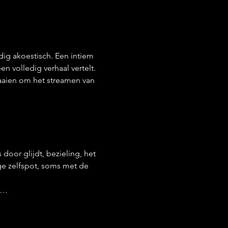
ig akoestisch. Een intiem 
 volledig verhaal vertelt. 
draaien om het streamen van 
door glijdt, bezieling, het 
ge zelfspot, soms met de 
t…