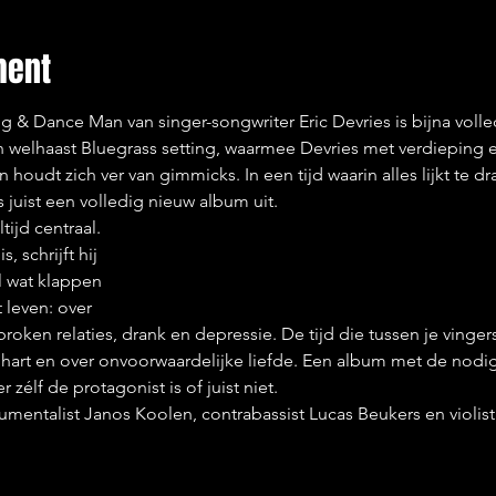
ment
& Dance Man van singer-songwriter Eric Devries is bijna volled
n welhaast Bluegrass setting, waarmee Devries met verdieping een
 houdt zich ver van gimmicks. In een tijd waarin alles lijkt te 
s juist een volledig nieuw album uit.
tijd centraal.

, schrijft hij

 wat klappen

leven: over

ken relaties, drank en depressie. De tijd die tussen je vingers 
 hart en over onvoorwaardelijke liefde. Een album met de nodi
 zélf de protagonist is of juist niet.
umentalist Janos Koolen, contrabassist Lucas Beukers en violis