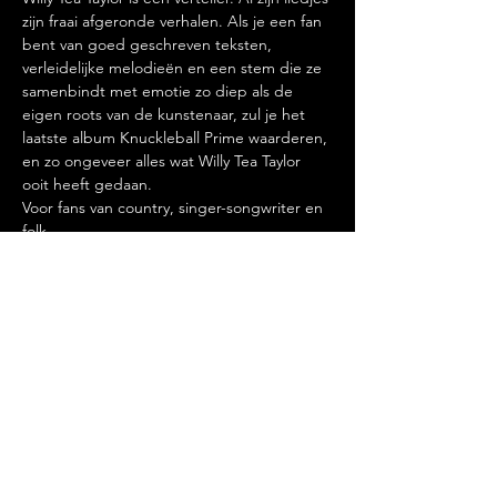
zijn fraai afgeronde verhalen. Als je een fan 
bent van goed geschreven teksten, 
verleidelijke melodieën en een stem die ze 
samenbindt met emotie zo diep als de 
eigen roots van de kunstenaar, zul je het 
laatste album Knuckleball Prime waarderen, 
en zo ongeveer alles wat Willy Tea Taylor 
ooit heeft gedaan.

Voor fans van country, singer-songwriter en 
folk. 
Deel dit evenement
FOOD, LAUGHTER AND DRINKS.
ALWAYS.@2018 BY DE ROZENKNOP.