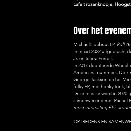
cafe t rozenknopje, Hoogst
Over het evene
Michael’s debuut LP, 
Roll A
in maart 2022 uitgebracht d
Jr. en Sierra Ferrell.
In 2017 debuteerde Wheele
Americana-nummers. De 7 n
George Jackson en het Vermo
folky EP, met honky tonk, b
Deze release werd in 2020 g
samenwerking met Rachel B
most interesting EP’s aroun