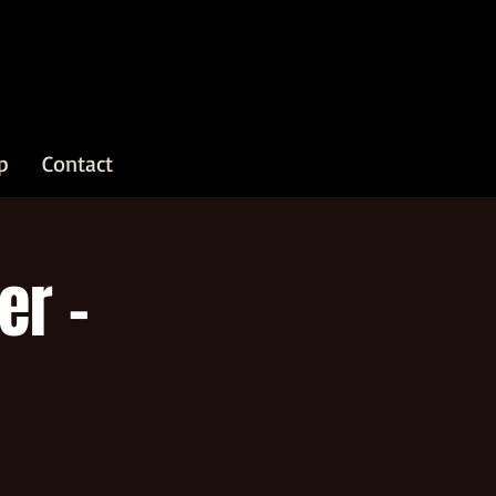
p
Contact
er -