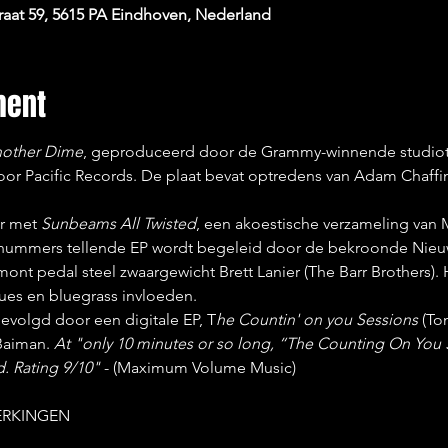
raat 59, 5615 PA Eindhoven, Nederland
ment
nother Dime
, geproduceerd door de Grammy-winnende studiot
oor Pacific Records. De plaat bevat optredens van Adam Chaffi
r met 
Sunbeams All Twisted
, een akoestische verzameling van M
ummers tellende EP wordt begeleid door de bekroonde Nieuw
nt pedal steel zwaargewicht Brett Lanier (The Barr Brothers). H
lues en bluegrass invloeden.
evolgd door een digitale EP, T
he Countin' on you Sessions 
(To
aiman. 
At "only 10 minutes or so long, “The Counting On You S
d. Rating 9/10"
 - (Maximum Volume Music)