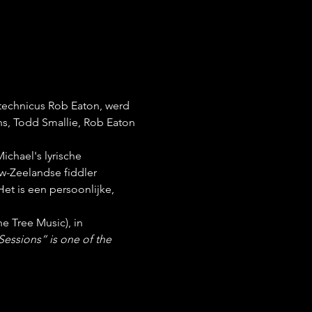
echnicus Rob Eaton, werd 
ns, Todd Smallie, Rob Eaton 
ichael's lyrische 
-Zeelandse fiddler 
et is een persoonlijke, 
ne Tree Music), in 
essions” is one of the 