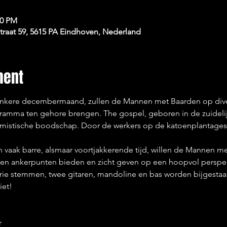
00 PM
raat 59, 5615 PA Eindhoven, Nederland
ment
nkere decembermaand, zullen de Mannen met Baarden op divers
amma ten gehore brengen. The gospel, geboren in de zuidelijke
mistische boodschap. Door de werkers op de katoenplantages i
n vaak barre, alsmaar voortjakkerende tijd, willen de Mannen m
n ankerpunten bieden en zicht geven op een hoopvol perspect
ie stemmen, twee gitaren, mandoline en bas worden bijgestaa
iet!

