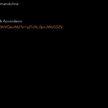
 mandoline

 & Accordeon
yE73HVQeoNU?si=y21cN_0pnJWzGSZV