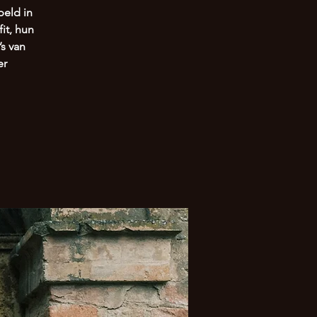
eld in
it, hun
s van
er