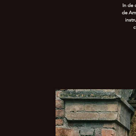
In de
de Ame
inst
c