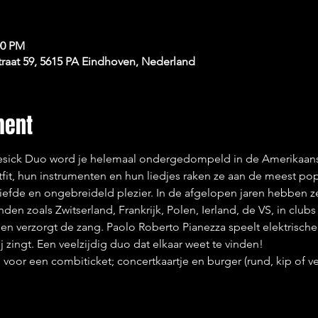
00 PM
raat 59, 5615 PA Eindhoven, Nederland
ment
vesick Duo word je helemaal ondergedompeld in de Amerikaanse 
tfit, hun instrumenten en hun liedjes raken ze aan de meest pop
 liefde en ongebreideld plezier. In de afgelopen jaren hebben z
den zoals Zwitserland, Frankrijk, Polen, Ierland, de VS, in clubs
 en verzorgt de zang. Paolo Roberto Pianezza speelt elektrische 
 zingt. Een veelzijdig duo dat elkaar weet te vinden! 
voor een combiticket; concertkaartje en burger (rund, kip of ve