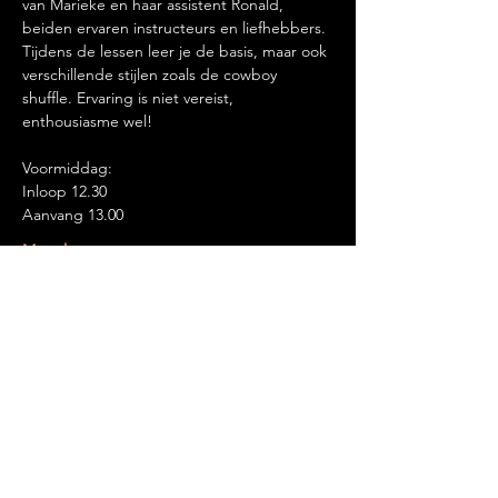
van Marieke en haar assistent Ronald, 
beiden ervaren instructeurs en liefhebbers.
Tijdens de lessen leer je de basis, maar ook 
verschillende stijlen zoals de cowboy 
shuffle. Ervaring is niet vereist, 
enthousiasme wel!
Voormiddag:
Inloop 12.30 
Aanvang 13.00
Meer lezen >
Deel dit evenement
FOOD, LAUGHTER AND DRINKS.