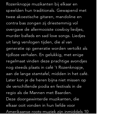
Rozenknopje muzikanten bij elkaar en 
speelden hun traditionals. Gewapend met 
twee akoestische gitaren, mandoline en 
contra bas zongen zij driestemmig vol 
overgave de allermooiste cowboy liedjes, 
murder ballads en sad love songs. Liedjes 
uit lang vervlogen tijden, die al van 
generatie op generatie worden vertolkt als 
tijdloze verhalen. En gelukkig, met enige 
regelmaat vinden deze prachtige avondjes 
nog steeds plaats in café 't Rozenknopje, 
aan de lange stamtafel, midden in het café. 
Later kon je de heren bijna niet missen op 
de verschillende podia en festivals in de 
regio als de Mannen met Baarden.
Deze doorgewinterde muzikanten, die 
elkaar ooit vonden in hun liefde voor 
Amerikaanse roots-muziek zijn inmiddels 10 
jaar samen en dat willen ze met jullie vieren. 
Vanwege het 10-jarig jubileum zullen…
Meer lezen >