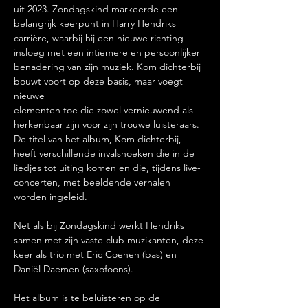
uit 2023. Zondagskind markeerde een 
belangrijk keerpunt in Harry Hendriks 
carrière, waarbij hij een nieuwe richting 
insloeg met een intiemere en persoonlijker 
benadering van zijn muziek. Kom dichterbij 
bouwt voort op deze basis, maar voegt 
nieuwe
elementen toe die zowel vernieuwend als 
herkenbaar zijn voor zijn trouwe luisteraars. 
De titel van het album, Kom dichterbij, 
heeft verschillende invalshoeken die in de 
liedjes tot uiting komen en die, tijdens live-
concerten, met beeldende verhalen 
worden ingeleid.
Net als bij Zondagskind werkt Hendriks 
samen met zijn vaste club muzikanten, deze 
keer als trio met Eric Coenen (bas) en 
Daniël Daemen (saxofoons).
Het album is te beluisteren op de 