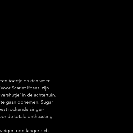
 een toertje en dan weer 
oor Scarlet Roses, zijn 
vershutje’ in de achtertuin. 
d te gaan opnemen. Sugar 
eest rockende singer-
or de totale onthaasting 
eigert nog langer zich 