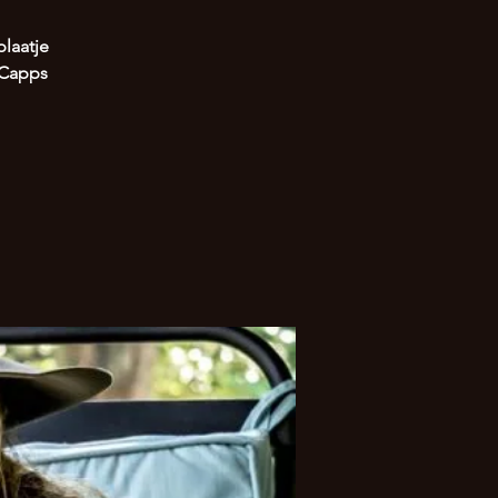
plaatje
 Capps