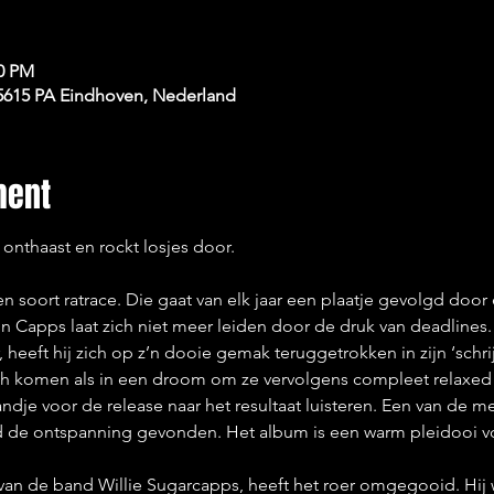
30 PM
 5615 PA Eindhoven, Nederland
ment
onthaast en rockt losjes door.
n soort ratrace. Die gaat van elk jaar een plaatje gevolgd door
n Capps laat zich niet meer leiden door de druk van deadlines. V
, heeft hij zich op z’n dooie gemak teruggetrokken in zijn ‘schrij
 zich komen als in een droom om ze vervolgens compleet relaxe
je voor de release naar het resultaat luisteren. Een van de m
d de ontspanning gevonden. Het album is een warm pleidooi vo
an de band Willie Sugarcapps, heeft het roer omgegooid. Hij w