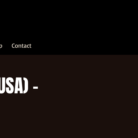
p
Contact
USA) -