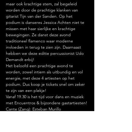
maar ook krachtige stem, zal begeleid 
worden door de prachtige klanken van 
gitarist Tijn van der Sanden. Op het 
podium is danseres Jessica Achten niet te 
missen met haar sierlijke en krachtige 
bewegingen. Ze danst deze avond 
traditioneel flamenco waar moderne 
invloeden in terug te zien zijn. Daarnaast 
hebben we deze editie percussionist Udo 
Demandt erbij! 
Het beloofd een prachtige avond te 
worden, zowel intiem als uitbundig en vol 
energie, met deze 4 artiesten op het 
podium. Dus koop je tickets snel om zeker 
te zijn van een plekje!
Vanaf 19.30 is het tijd voor dans en muziek 
met Encuentros & bijzondere gastartiesten! 
Cante (Zang): Esteban Murillo
Baile y Palmas (Dans & Palmas):  Jessica 
Achten 
Meer lezen >