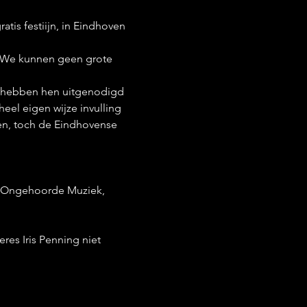
tis festiijn, in Eindhoven 
. We kunnen geen grote 
 hebben hen uitgenodigd 
heel eigen wijze invulling 
n, toch de Eindhovense 
m Ongehoorde Muziek, 
res Iris Penning niet 