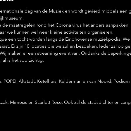
ternationale dag van de Muziek en wordt gevierd middels een gra
ijkmuseum.

e de maatregelen rond het Corona virus het anders aanpakken
 we kunnen wel weer kleine activiteiten organiseren.

ique een tocht worden langs de Eindhovense muziekpodia. We
iast. Er zijn 10 locaties die we zullen bezoeken. Ieder zal op ge
Wij maken er een streaming event van. Ondanks de beperkinge
al is het voorzichtig.

, POPEI, Altstadt, Ketelhuis, Kelderman en van Noord, Podiu
atzak, Mimesis en Scarlett Rose. Ook zal de stadsdichter en zange