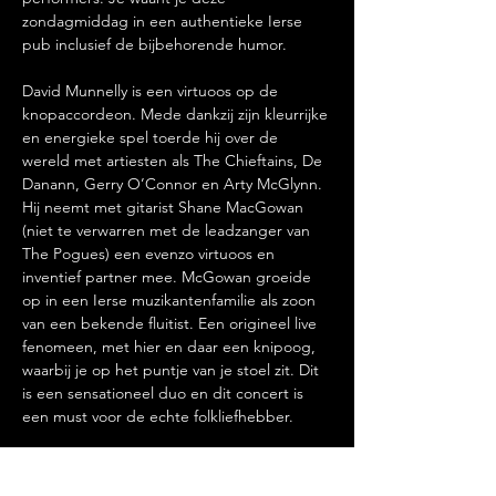
zondagmiddag in een authentieke Ierse 
pub inclusief de bijbehorende humor.
David Munnelly is een virtuoos op de 
knopaccordeon. Mede dankzij zijn kleurrijke 
en energieke spel toerde hij over de 
wereld met artiesten als The Chieftains, De 
Danann, Gerry O’Connor en Arty McGlynn. 
Hij neemt met gitarist Shane MacGowan 
(niet te verwarren met de leadzanger van 
The Pogues) een evenzo virtuoos en 
inventief partner mee. McGowan groeide 
op in een Ierse muzikantenfamilie als zoon 
van een bekende fluitist. Een origineel live 
fenomeen, met hier en daar een knipoog, 
waarbij je op het puntje van je stoel zit. Dit 
is een sensationeel duo en dit concert is 
een must voor de echte folkliefhebber.
Deuren 15.30
Concert 16.00