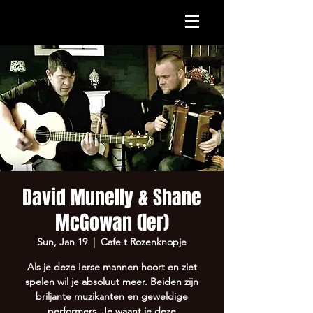
David Munelly & Shane
McGowan (Ier)
Sun, Jan 19
  |  
Cafe t Rozenknopje
Als je deze Ierse mannen hoort en ziet
spelen wil je absoluut meer. Beiden zijn
briljante muzikanten en geweldige
performers. Je waant je deze