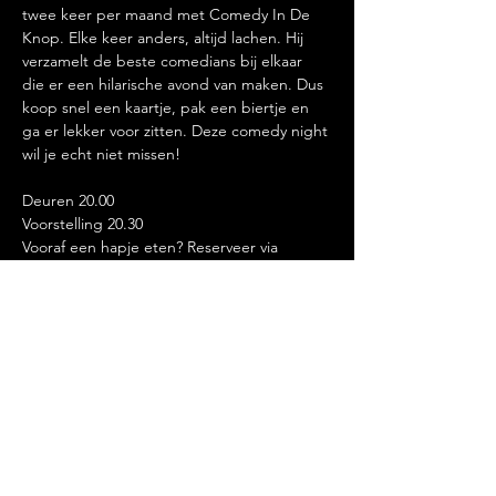
twee keer per maand met Comedy In De 
Knop. Elke keer anders, altijd lachen. Hij 
verzamelt de beste comedians bij elkaar 
die er een hilarische avond van maken. Dus 
koop snel een kaartje, pak een biertje en 
ga er lekker voor zitten. Deze comedy night 
wil je echt niet missen!
Deuren 20.00
Voorstelling 20.30
Vooraf een hapje eten? Reserveer via 
info@rozenknopje.nl
Deel dit evenement