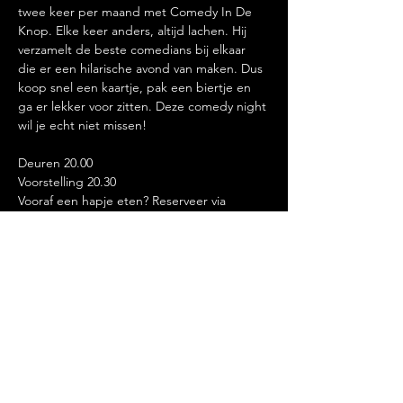
twee keer per maand met Comedy In De 
Knop. Elke keer anders, altijd lachen. Hij 
verzamelt de beste comedians bij elkaar 
die er een hilarische avond van maken. Dus 
koop snel een kaartje, pak een biertje en 
ga er lekker voor zitten. Deze comedy night 
wil je echt niet missen!
Deuren 20.00
Voorstelling 20.30
Vooraf een hapje eten? Reserveer via 
info@rozenknopje.nl
Deel dit evenement