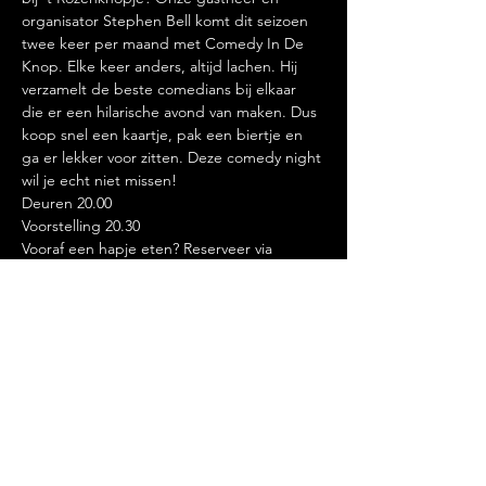
organisator Stephen Bell komt dit seizoen 
twee keer per maand met Comedy In De 
Knop. Elke keer anders, altijd lachen. Hij 
verzamelt de beste comedians bij elkaar 
die er een hilarische avond van maken. Dus 
koop snel een kaartje, pak een biertje en 
ga er lekker voor zitten. Deze comedy night 
wil je echt niet missen! 
Deuren 20.00
Voorstelling 20.30
Vooraf een hapje eten? Reserveer via 
info@rozenknopje.nl
Deel dit evenement