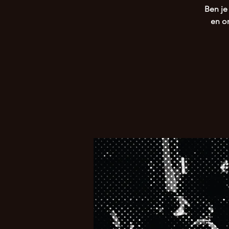
Ben je
en o