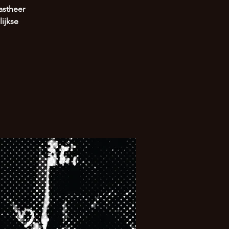
astheer
ijkse
!