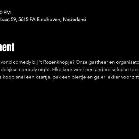
00 PM
raat 59, 5615 PA Eindhoven, Nederland
ment
 avond comedy bij 't Rozenknopje? Onze gastheer en organisato
elijkse comedy night. Elke keer weer een andere selectie top
us koop snel een kaartje, pak een biertje en ga er lekker voor zi