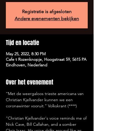
Registratie is afgesloten
Andere evenementen bekijken
Tijd en locatie
May 25, 2022, 8:30 PM
Cafe t Rozenknopje, Hoogstraat 59, 5615 PA
Eindhoven, Nederland
Over het evenement
“Met de weergaloos trieste americana van 
Christian Kjellvander kunnen we een 
coronawinter vooruit.” Volkskrant (****)
"Christian Kjellvander's voice reminds me of 
Nick Cave, Bill Callahan, and a somber 
Chris Isaac. His voice drifts around like an 