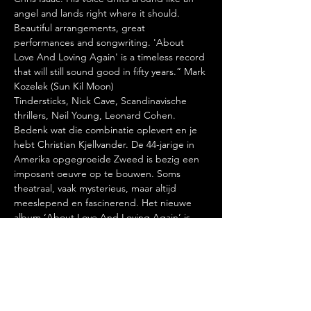
angel and lands right where it should. 
Beautiful arrangements, great 
performances and songwriting. 'About 
Love And Loving Again' is a timeless record 
that will still sound good in fifty years.” Mark 
Kozelek (Sun Kil Moon)

Tindersticks, Nick Cave, Scandinavische 
thrillers, Neil Young, Leonard Cohen. 
Bedenk wat die combinatie oplevert en je 
hebt Christian Kjellvander. De 44-jarige in 
Amerika opgegroeide Zweed is bezig een 
imposant oeuvre op te bouwen. Soms 
theatraal, vaak mysterieus, maar altijd 
meeslepend en fascinerend. Het nieuwe 
album ‘About Love And Loving Again’ is 
daar ook weer een prachtige demonstratie 
van.