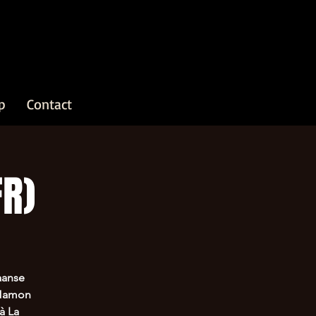
p
Contact
R)
aanse
 Hamon
à La