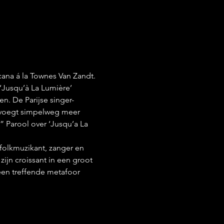
ana á la Townes Van Zandt. 
‘‘Jusqu’à La Lumière’
en. De Parijse singer-
 voegt simpelweg meer 
” Parool over ‘Jusqu’a La 
folkmuzikant, zanger en 
ijn croissant in een groot 
 een treffende metafoor 