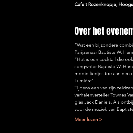
Cafe t Rozenknopje, Hoogst
Over het evene
“Wat een bijzondere combin
Parijzenaar Baptiste W. Hamo
“Het is een cocktail die ook
songwriter Baptiste W. Ha
mooie liedjes toe aan een o
Lumière’
Tijdens een van zijn zeldz
verhalenverteller Townes Va
glas Jack Daniels. Als ontbi
voor de muziek van Baptis
Meer lezen >