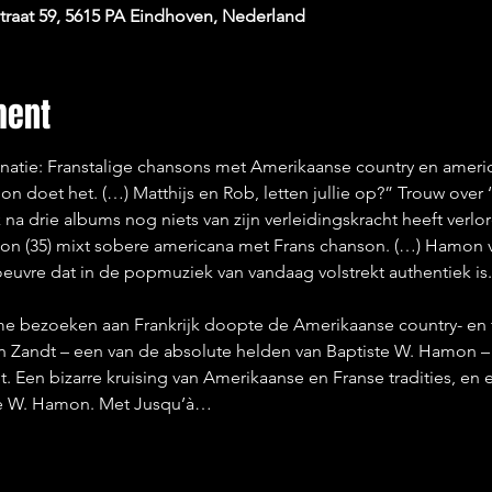
raat 59, 5615 PA Eindhoven, Nederland
ment
atie: Franstalige chansons met Amerikaanse country en americ
n doet het. (…) Matthijs en Rob, letten jullie op?” Trouw over 
 na drie albums nog niets van zijn verleidingskracht heeft verlor
mon (35) mixt sobere americana met Frans chanson. (…) Hamon
euvre dat in de popmuziek van vandaag volstrekt authentiek is.
ame bezoeken aan Frankrijk doopte de Amerikaanse country- en 
n Zandt – een van de absolute helden van Baptiste W. Hamon – z
jt. Een bizarre kruising van Amerikaanse en Franse tradities, en
te W. Hamon. Met Jusqu’à…