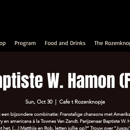
op
Program
Food and Drinks
The Rozenkno
aptiste W. Hamon (F
Sun, Oct 30
  |  
Cafe t Rozenknopje
 een bijzondere combinatie: Franstalige chansons met Amerik
ry en americana á la Townes Van Zandt. Parijzenaar Baptiste W.
t het. (…) Matthijs en Rob, letten jullie op?” Trouw over ‘‘Jusqu’