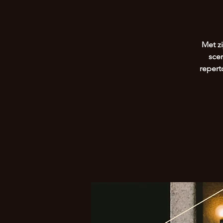
Met z
scen
repert