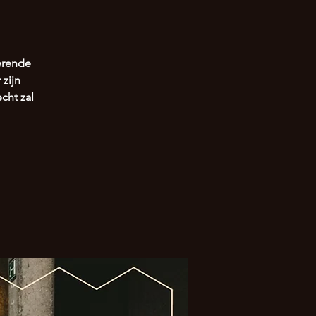
erende
 zijn
cht zal