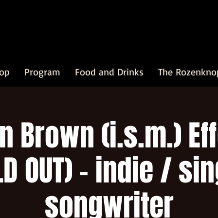
op
Program
Food and Drinks
The Rozenkno
n Brown (i.s.m.) Ef
D OUT) - indie / si
songwriter