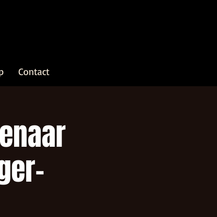
p
Contact
fenaar
nger-