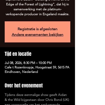
Edge of the Forest of Lightning”, dat hij in
samenwerking met de platinum-
verkopende producer in Engeland maakte.
Registratie is afgesloten
Andere evenementen bekijken
Tijd en locatie
Jul 08, 2026, 8:30 PM – 10:00 PM
Cafe t Rozenknopje, Hoogstraat 59, 5615 PA
Eindhoven, Nederland
Over het evenement
Tijdens deze eenmalige show geeft Aidan 
& the Wild bijgestaan door Chris Bond (UK) 
een voorproefje van het aankomende 