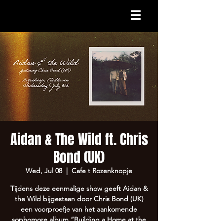
Aidan & The Wild ft. Chris
Bond (UK)
Wed, Jul 08
  |  
Cafe t Rozenknopje
Tijdens deze eenmalige show geeft Aidan &
the Wild bijgestaan door Chris Bond (UK)
een voorproefje van het aankomende
sophomore album “Building a Home at the