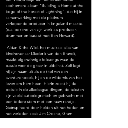
sophomore album “Building a Home at the 
Edge of the Forest of Lightning”, dat hij in 
samenwerking met de platinum-
verkopende producer in Engeland maakte. 
(o.a. bekend van zijn werk als producer, 
drummer en bassist met Ben Howard).
 Aidan & the Wild, het muzikale alias van 
Eindhovenaar Diederik van den Brandt, 
maakt eigenzinnige folksongs waar de 
passie voor de gitaar in uitblinkt. Zelf legt 
hij zijn naam uit als de titel van een 
avonturenboek, hij en de wildernis van het 
leven om hem heen. Hierin zoekt hij de 
poëzie in de alledaagse dingen, de teksten 
zijn veelal autobiografisch en gebracht met 
een tedere stem met een rauw randje. 
Geïnspireerd door helden uit het heden en 
het verleden zoals Jim Croche, Gram 
Parsons, Ben Howard en the Tallest Man On 
Earth omschrijft hi…