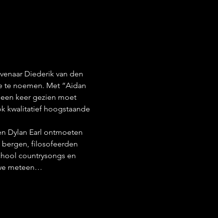
ovenaar Diederik van den 
ne te noemen. Met “Aidan 
g een keer gezien moet 
ok kwalitatief hoogstaande 
en Dylan Earl ontmoeten 
e bergen, filosofeerden 
chool countrysongs en 
n we meteen…