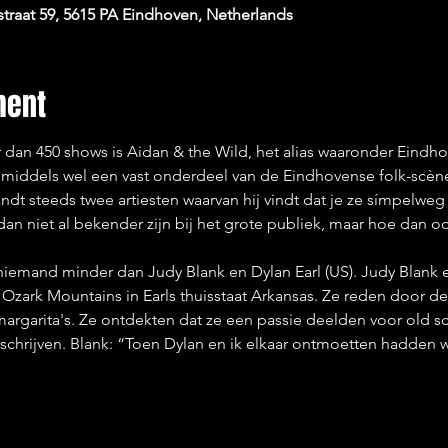
traat 59, 5615 PA Eindhoven, Netherlands
ment
 dan 450 shows is Aidan & the Wild, het alias waaronder Eindh
inmiddels wel een vast onderdeel van de Eindhovense folk-scè
ndt steeds twee artiesten waarvan hij vindt dat je ze símpelwe
an niet al bekender zijn bij het grote publiek, maar hoe dan o
niemand minder dan Judy Blank en Dylan Earl (US). Judy Blank 
de Ozark Mountains in Earls thuisstaat Arkansas. Ze reden door d
margarita's. Ze ontdekten dat ze een passie deelden voor old s
schrijven. Blank: “Toen Dylan en ik elkaar ontmoetten hadde