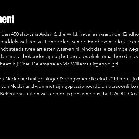
ment
 dan 450 shows is Aidan & the Wild, het alias waaronder Eindh
inmiddels wel een vast onderdeel van de Eindhovense folk-scè
ndt steeds twee artiesten waarvan hij vindt dat je ze símpelwe
an niet al bekender zijn bij het grote publiek, maar hoe dan o
heeft hij Charl Delemarre en Vic Willems uitgenodigd.
en Nederlandstalige singer & songwriter die eind 2014 met zijn 
s van Nederland won met zijn gepassioneerde en persoonlijke m
e Bekentenis' uit en was een graag geziene gast bij DWDD. Ook w