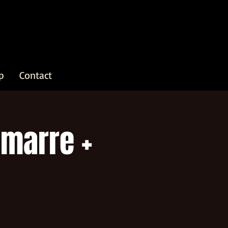
p
Contact
emarre +