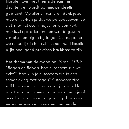
filosofen over het thema denken, en 
dachten, en wordt op nieuwe ideeën 
gebracht. Op allerlei manieren denk je zelf 
mee en verken je diverse perspectieven. Je 
ziet informatieve filmpjes, er is een kort 
muzikaal optreden en een van de gasten 
vertolkt een eigen bijdrage. Daarna praten 
we natuurlijk in het café samen na! Filosofie 
blijkt heel goed praktisch bruikbaar te zijn!
Het thema van de avond op 28 mei 2026 is 
"Regels en Rebels, hoe autonoom zijn we 
echt?" Hoe kun je autonoom zijn in een 
samenleving met regels? Autonoom zijn: 
zelf beslissingen nemen over je leven. Het 
is het vermogen van een persoon om zijn of 
haar leven zelf vorm te geven op basis van 
eigen redenen en waarden, binnen de 
context van relaties en samenleving. Mooi…
Meer lezen >